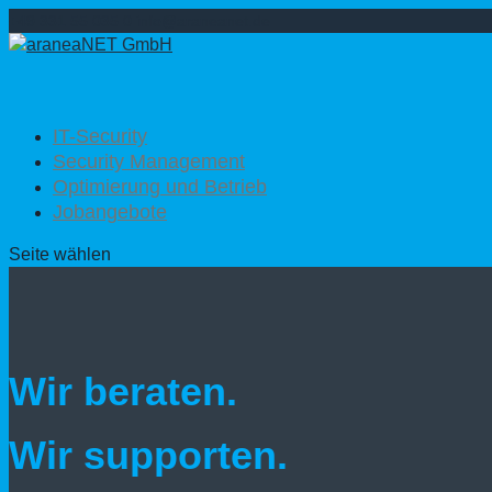
+49 331 55 035 0
info@araneanet.de
IT-Security
Security Management
Optimierung und Betrieb
Jobangebote
Seite wählen
Wir beraten.
Wir supporten.